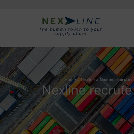
The human touch to your
supply chain
Home
»
Nexline
»
Nexline recrute :
Nexline recrute