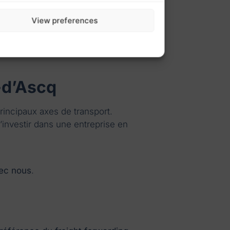
View preferences
s délais, mise en place de
ion client.
-d’Ascq
rincipaux axes de transport.
s’investir dans une entreprise en
vec nous
.