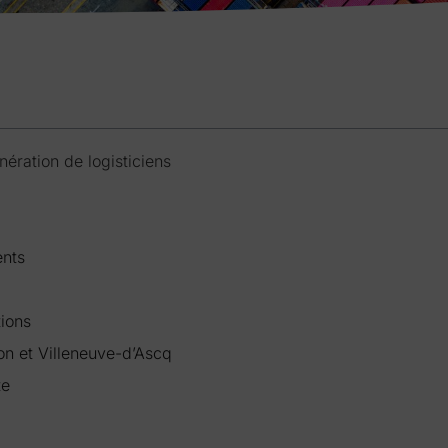
nération de logisticiens
ents
ions
on et Villeneuve-d’Ascq
te