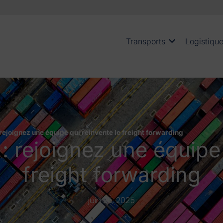
Transports
Logistiqu
 rejoignez une équipe qui réinvente le freight forwarding
 : rejoignez une équipe 
freight forwarding
juin 25, 2025