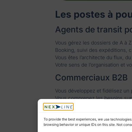
Les postes à pou
Agents de transit p
Vous gérez les dossiers de A à Z
Booking, suivi des expéditions, c
Vous êtes l’architecte du flux, d
Votre sens de l’organisation et v
Commerciaux B2B
Vous développez et fidélisez un 
Vous comprenez les besoins suppl
adaptées à chaque entreprise.
Ici, on ne vend pas du kilo : on c
To provide the best experiences, we use technologies 
Postulez directement ici
.
browsing behavior or unique IDs on this site. Not con