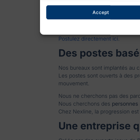
Responsables des o
Accept
Vous pilotez l’activité au quotid
process, suivi des KPIs.
Votre objectif : garantir l’excell
Postulez directement ici
.
Des postes basés
Nos bureaux sont implantés au cœ
Les postes sont ouverts à des pr
mouvement.
Nous ne cherchons pas des parco
Nous cherchons des
personnes q
Chez Nexline, la progression est r
Une entreprise q