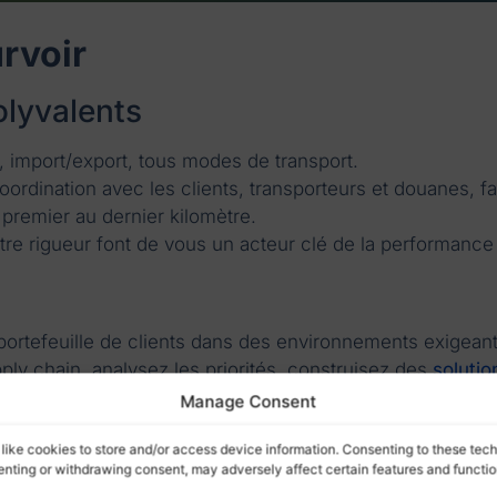
rvoir
olyvalents
, import/export, tous modes de transport.
oordination avec les clients, transporteurs et douanes, fa
u premier au dernier kilomètre.
otre rigueur font de vous un acteur clé de la performance 
portefeuille de clients dans des environnements exigeant
y chain, analysez les priorités, construisez des
solutio
Manage Consent
onstruit des partenariats durables.
like cookies to store and/or access device information. Consenting to these tech
senting or withdrawing consent, may adversely affect certain features and functio