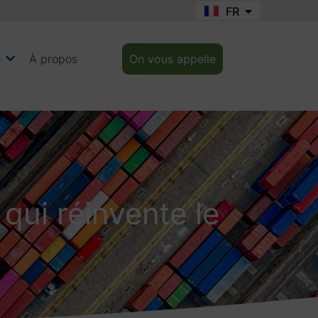
FR
EN
e
À propos
On vous appelle
qui réinvente le