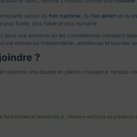
 Bansard et SEKO, Nexline s’impose comme une
nouvelle 
innovants autour du
fret maritime
, du
fret aérien
et du
tr
ue plus fluide, plus fiable et plus humaine.
rez dans une aventure où les compétences comptent autan
 d’une entreprise indépendante, ambitieuse et tournée ver
joindre ?
et rejoindre une équipe en pleine croissance, rendez-vous
Fret maritime Asie–Europe : entre incertitudes et recherche de stabilité