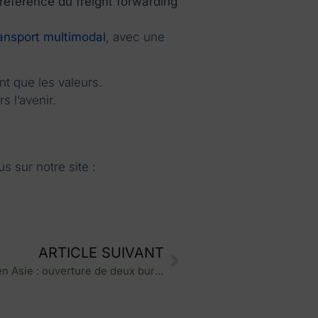
référence du freight forwarding
ansport multimodal
, avec une
t que les valeurs.
s l’avenir.
 sur notre site :
ARTICLE SUIVANT
Nexline renforce sa présence en Asie : ouverture de deux bureaux au Bangladesh