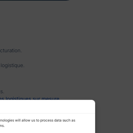
cturation.
logistique.
s.
ns logistiques sur mesure
nologies will allow us to process data such as
ns.