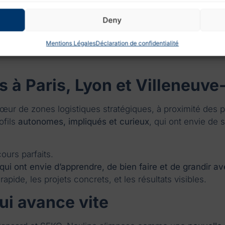
pérations
Deny
ien : management d’équipe, qualité de service, respect de
Mentions Légales
Déclaration de confidentialité
ence opérationnelle et maintenir un haut niveau de satisfact
 à Paris, Lyon et Villeneuve
ur de zones logistiques stratégiques, à proximité des p
ofils
autonomes, impliqués et curieux
, qui ont envie de 
urs parfaits.
ui ont envie d’apprendre, de bien faire et de grandir a
apide, les projets concrets, et les résultats visibles.
ui avance vite