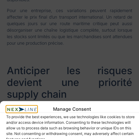
Pour une entreprise, ces variations peuvent rapidement
affecter le prix final d’un transport international. Un retard de
quelques jours sur une route maritime critique peut aussi
désorganiser une chaîne logistique complète, surtout lorsque
les stocks sont limités ou que les marchandises sont attendues
pour une production précise.
Anticiper les risques
devient une priorité
supply chain
La logistique internationale ne consiste plus seulement à
Manage Consent
déplacer une marchandise d’un point A à un point B
.
To provide the best experiences, we use technologies like cookies to store
Aujourd’hui, elle demande une capacité d’anticipation
and/or access device information. Consenting to these technologies will
beaucoup plus fine.
allow us to process data such as browsing behavior or unique IDs on this
site. Not consenting or withdrawing consent, may adversely affect certain
Les entreprises doivent suivre l’évolution des routes maritimes,