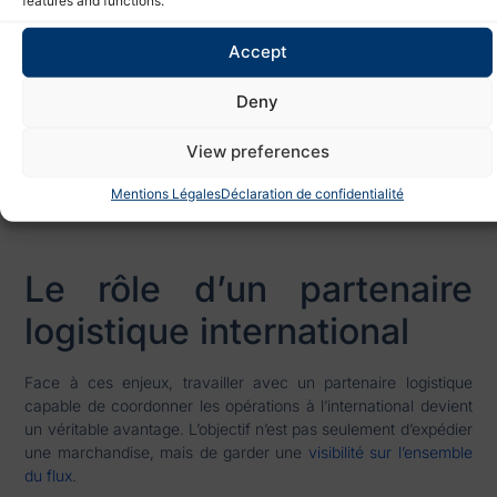
features and functions.
identifier les zones sensibles, comparer les itinéraires
possibles et réagir rapidement en cas de changement. Cette
Accept
approche permet de limiter les ruptures, de mieux maîtriser les
coûts et de sécuriser les engagements pris auprès des clients.
Deny
C’est particulièrement important pour les secteurs qui
View preferences
dépendent de flux réguliers :
e-commerce
, industrie,
distribution, énergie, produits techniques ou marchandises à
Mentions Légales
Déclaration de confidentialité
forte valeur ajoutée.
Le rôle d’un partenaire
logistique international
Face à ces enjeux, travailler avec un partenaire logistique
capable de coordonner les opérations à l’international devient
un véritable avantage. L’objectif n’est pas seulement d’expédier
une marchandise, mais de garder une
visibilité sur l’ensemble
du flux
.