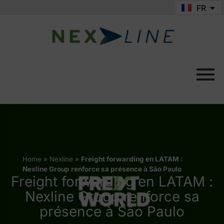
FR
EN
Home
»
Nexline
»
Freight forwarding en LATAM :
Nexline Group renforce sa présence à São Paulo
Freight forwarding en LATAM :
Nexline Group renforce sa
présence à São Paulo