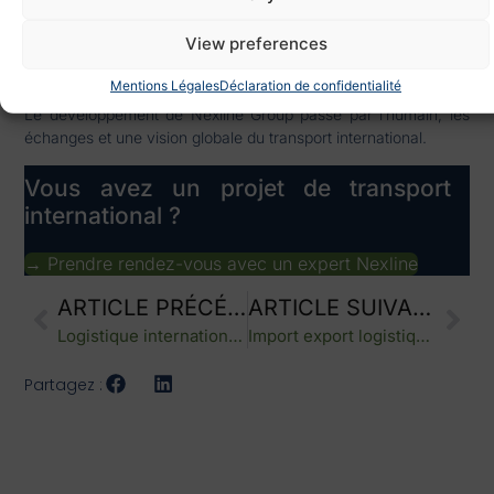
engagement sur le terrain.
View preferences
Ces initiatives renforcent notre présence internationale et
soutiennent notre croissance.
Mentions Légales
Déclaration de confidentialité
Le développement de Nexline Group passe par l’humain, les
échanges et une vision globale du transport international.
Vous avez un projet de transport
international ?
→ Prendre rendez-vous avec un expert Nexline
ARTICLE PRÉCÉDENT
ARTICLE SUIVANT
Logistique internationale : deux ans de croissance et de résilience face aux crises
Import export logistique : accompagner le lancement d’une marque avec une logistique maîtrisée
Partagez :