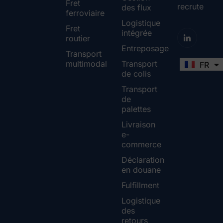
Fret
recrute
des flux
ferroviaire
Logistique
Fret
intégrée
routier
Entreposage
Transport
multimodal
Transport
FR
EN
de colis
Transport
de
palettes
Livraison
e-
commerce
Déclaration
en douane
Fulfillment
Logistique
des
retours