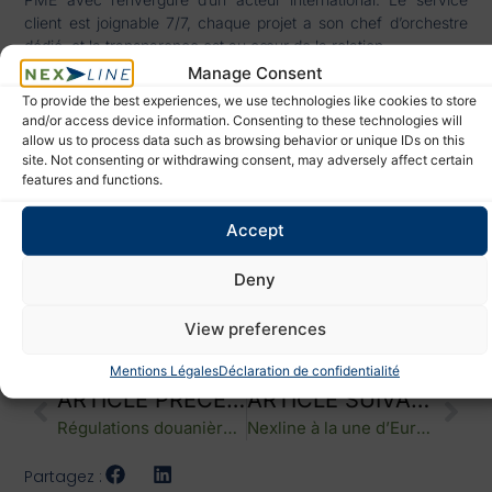
client est joignable 7/7, chaque projet a son chef d’orchestre
dédié, et la transparence est au cœur de la relation.
Manage Consent
Et ce n’est que le début.
To provide the best experiences, we use technologies like cookies to store
En résumé : pourquoi
and/or access device information. Consenting to these technologies will
allow us to process data such as browsing behavior or unique IDs on this
site. Not consenting or withdrawing consent, may adversely affect certain
choisir Nexline ?
features and functions.
Parce que Nexline n’est pas qu’une
entreprise de logistique
.
Accept
C’est un partenaire de croissance, stratégique, fiable, flexible
et engagé.
Deny
Alors, on démarre ?
View preferences
👉
Contactez nos experts et donnez un nouveau souffle à
votre supply chain.
Mentions Légales
Déclaration de confidentialité
ARTICLE PRÉCÉDENT
ARTICLE SUIVANT
Régulations douanières américaines : quel impact sur la logistique internationale
Nexline à la une d’EuroTribune : réinventer les règles du freight forwarding international
Partagez :