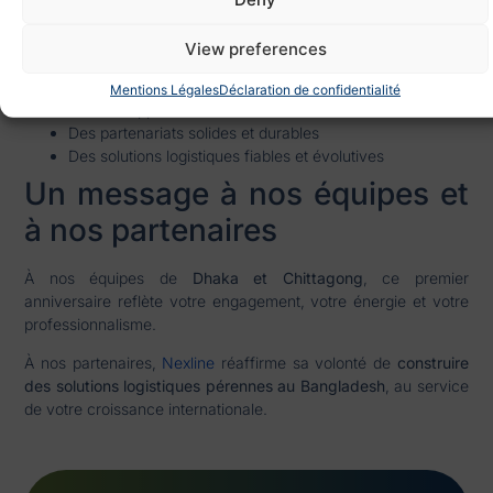
La stratégie de Nexline Group au Bangladesh s’inscrit dans
une
vision durable et de long terme
, fondée sur :
View preferences
Une croissance maîtrisée
Mentions Légales
Déclaration de confidentialité
Le développement des talents locaux
Des partenariats solides et durables
Des solutions logistiques fiables et évolutives
Un message à nos équipes et
à nos partenaires
À nos équipes de
Dhaka et Chittagong
, ce premier
anniversaire reflète votre engagement, votre énergie et votre
professionnalisme.
À nos partenaires,
Nexline
réaffirme sa volonté de
construire
des solutions logistiques pérennes au Bangladesh
, au service
de votre croissance internationale.