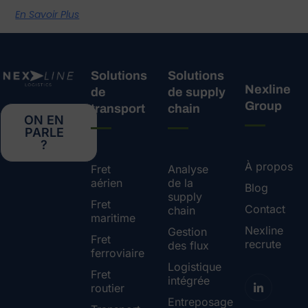
En Savoir Plus
Solutions
Solutions
Nexline
de
de supply
Group
transport
chain
ON EN
PARLE
?
À propos
Fret
Analyse
aérien
de la
Blog
supply
Fret
Contact
chain
maritime
Nexline
Gestion
Fret
recrute
des flux
ferroviaire
Logistique
Fret
intégrée
routier
Entreposage