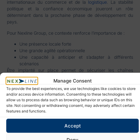
internationaux du commerce et de la
logistique
. La stabilité
politique et la confiance économique joueront un rôle
déterminant dans la prochaine phase de développement du
pays.
Pour Nexline Group, ce contexte renforce l’importance de :
Une présence locale forte
Une grande agilité opérationnelle
Une capacité à anticiper et s’adapter à différents
scénarios
Être implanté sur place permet de sécuriser les chaînes
logistiques et d’accompagner les partenaires avec continuité,
Manage Consent
quelles que soient les évolutions du marché.
To provide the best experiences, we use technologies like cookies to store
Nexline Group
and/or access device information. Consenting to these technologies will
allow us to process data such as browsing behavior or unique IDs on this
Bangladesh : un
site. Not consenting or withdrawing consent, may adversely affect certain
features and functions.
engagement de long
Accept
terme
Deny