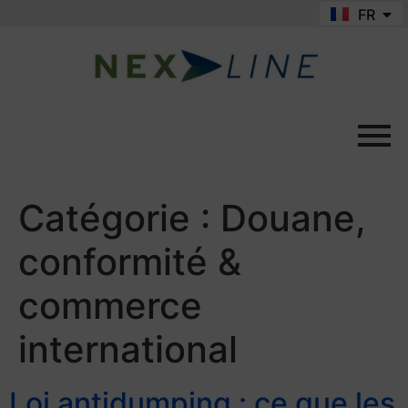
FR
EN
Catégorie :
Douane,
conformité &
commerce
international
Loi antidumping : ce que les