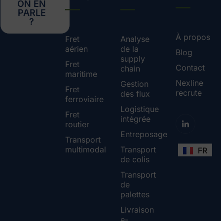
ON EN
PARLE
?
À propos
Fret
Analyse
aérien
de la
Blog
supply
Fret
Contact
chain
maritime
Nexline
Gestion
Fret
recrute
des flux
ferroviaire
Logistique
Fret
intégrée
routier
Entreposage
Transport
multimodal
Transport
FR
de colis
Transport
de
palettes
Livraison
e-