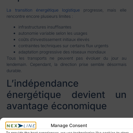
La transition énergétique logistique
progresse, mais elle
rencontre encore plusieurs limites :
infrastructures insuffisantes
autonomie variable selon les usages
coûts d’investissement initiaux élevés
contraintes techniques sur certains flux urgents
adaptation progressive des réseaux mondiaux
Tous les transports ne peuvent pas évoluer du jour au
lendemain. Cependant, la direction prise semble désormais
durable.
L’indépendance
énergétique devient un
avantage économique
Lorsque le pétrole devient plus cher, plus rare ou plus instable,
Manage Consent
les entreprises préparées absorbent mieux les chocs.
To provide the best experiences, we use technologies like cookies to store