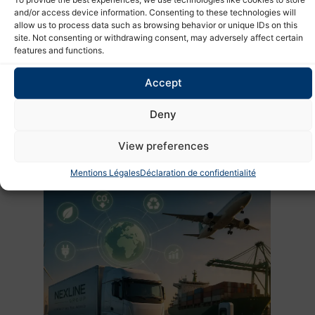
Elles peuvent :
and/or access device information. Consenting to these technologies will
allow us to process data such as browsing behavior or unique IDs on this
protéger leurs marges
site. Not consenting or withdrawing consent, may adversely affect certain
réduire leur exposition financière
features and functions.
sécuriser leurs opérations
maintenir leur compétitivité
Accept
gagner en flexibilité stratégique
Pour la première fois, la réduction de la dépendance au pétrole
Deny
n’est plus uniquement un objectif environnemental. Elle devient
une décision économique rationnelle.
View preferences
Mentions Légales
Déclaration de confidentialité