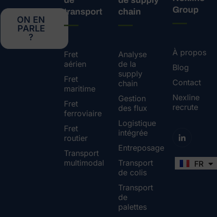
de
de supply
Group
transport
chain
ON EN
PARLE
?
À propos
Fret
Analyse
aérien
de la
Blog
supply
Fret
Contact
chain
maritime
Nexline
Gestion
Fret
recrute
des flux
ferroviaire
Logistique
Fret
intégrée
routier
Entreposage
Transport
multimodal
Transport
FR
EN
de colis
Transport
de
palettes