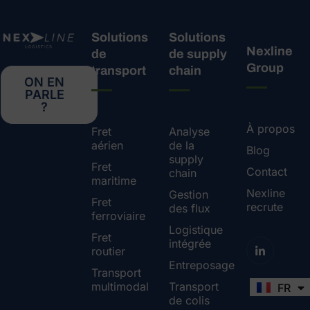
Solutions
Solutions
Nexline
de
de supply
Group
transport
chain
ON EN
PARLE
?
À propos
Fret
Analyse
aérien
de la
Blog
supply
Fret
Contact
chain
maritime
Nexline
Gestion
Fret
recrute
des flux
ferroviaire
Logistique
Fret
intégrée
routier
Entreposage
Transport
multimodal
Transport
FR
EN
de colis