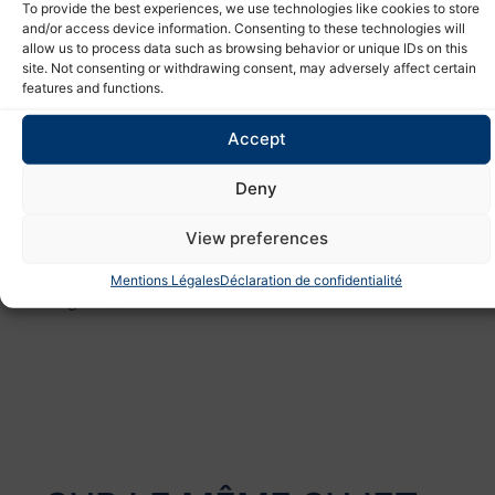
Le 26 mars permettra ainsi de célébrer le chemin parcouru et
To provide the best experiences, we use technologies like cookies to store
de continuer à construire la suite de cette aventure collective.
and/or access device information. Consenting to these technologies will
allow us to process data such as browsing behavior or unique IDs on this
site. Not consenting or withdrawing consent, may adversely affect certain
features and functions.
CONSULTEZ NOS SERVICES DE
ON EN
TRANSPORT
Accept
PARLE?
Deny
ARTICLE PRÉCÉDENT
ARTICLE SUIVANT
View preferences
Importation aérienne Chine-France : une première opération réussie pour notre client
Inauguration des 1 an de Nexline France : un moment clé pour notre développement
Mentions Légales
Déclaration de confidentialité
Partagez :