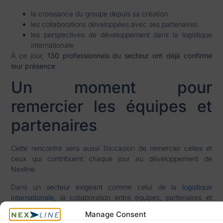
la croissance du groupe depuis sa création
les collaborations développées avec ses partenaires
les perspectives de développement dans la logistique
internationale
À ce jour,
130 professionnels du secteur ont déjà confirmé
leur présence
.
Un moment pour
remercier les équipes et
partenaires
Cette rencontre sera aussi l’occasion de remercier celles et
ceux qui contribuent chaque jour au développement de
Nexline.
Dans un secteur exigeant comme celui de la
logistique
internationale
, la collaboration entre équipes, partenaires et
clients reste un facteur essentiel de réussite.
Manage Consent